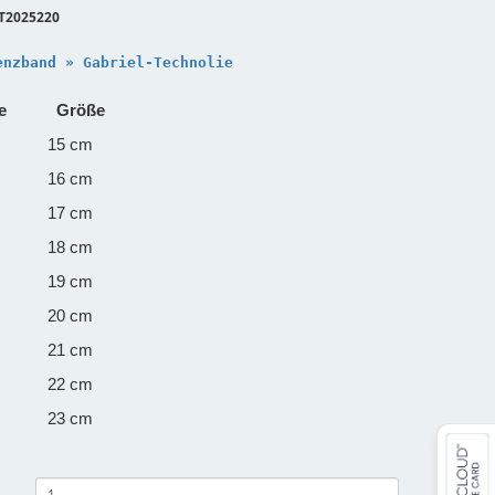
T2025220
enzband » Gabriel-Technolie
e
Größe
15 cm
16 cm
17 cm
18 cm
19 cm
20 cm
21 cm
22 cm
23 cm