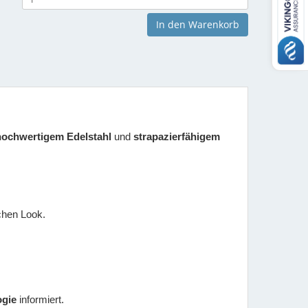
In den Warenkorb
hochwertigem Edelstahl
und
strapazierfähigem
chen Look.
ogie
informiert.