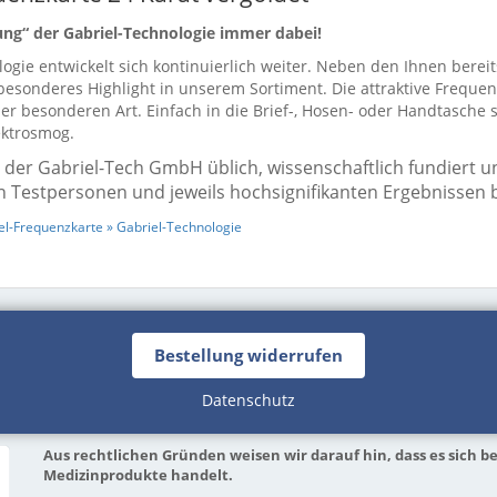
ung“ der Gabriel-Technologie immer dabei!
logie entwickelt sich kontinuierlich weiter. Neben den Ihnen berei
esonderes Highlight in unserem Sortiment. Die attraktive Frequenzk
r besonderen Art. Einfach in die Brief-, Hosen- oder Handtasche s
ektrosmog.
ei der Gabriel-Tech GmbH üblich, wissenschaftlich fundier
n Testpersonen und jeweils hochsignifikanten Ergebnissen b
el-Frequenzkarte » Gabriel-Technologie
Bestellung widerrufen
Datenschutz
Aus rechtlichen Gründen weisen wir darauf hin, dass es sich
Medizinprodukte handelt.