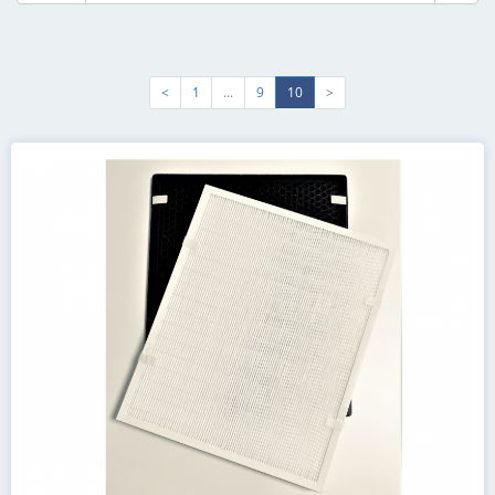
<
1
...
9
10
>