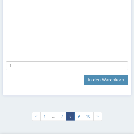
In den Warenkorb
<
1
...
7
8
9
10
>