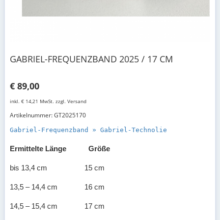
GABRIEL-FREQUENZBAND 2025 / 17 CM
€ 89,00
inkl. € 14,21 MwSt. zzgl. Versand
Artikelnummer: GT2025170
Gabriel-Frequenzband » Gabriel-Technolie
Ermittelte Länge
Größe
bis 13,4 cm
15 cm
13,5 – 14,4 cm
16 cm
14,5 – 15,4 cm
17 cm