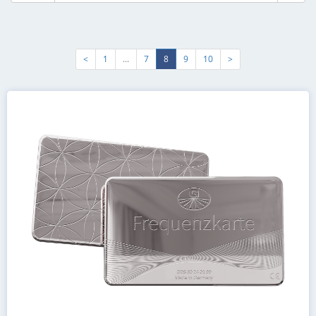
<
1
...
7
8
9
10
>